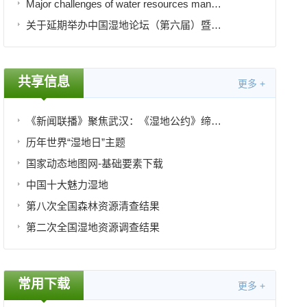
Major challenges of water resources management in a changing world- Dr. Haimanote Bayabil
关于延期举办中国湿地论坛（第六届）暨中国生态学学会湿地生态专业委员会2021年会的通知
共享信息
更多 +
《新闻联播》聚焦武汉：《湿地公约》缔约方大会将于明年11月在武汉举办｜央媒看武汉
历年世界“湿地日”主题
国家动态地图网-基础要素下载
中国十大魅力湿地
第八次全国森林资源清查结果
第二次全国湿地资源调查结果
常用下载
更多 +