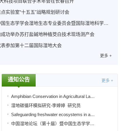
重大科技项目联合学术年会在长春召开
点实验室“十五五”战略规划研讨会
中国湿地论坛（第九届）中国生态学学会湿地生态专业委员会暨国际湿地科学家学会中国分会2025年年会在长沙成功召开
地成功举办苏打盐碱地种植茭白技术现场测产会
代表参加第十二届国际湿地大会
更多 +
东北地理所召开湿地生态系统国家野外科学观测研究站年度总结暨发展战略研讨会
“十五五”战略规划研讨会
俄罗斯科学院水
通知公告
更多 +
Amphibian Conservation in Agricultural Landscapes in East Asia-Amaël Borzée 教授
湿地碳循环模拟研究-李婷婷 研究员
Safeguarding freshwater ecosystems in an era of global change-Sonjac.Jǎhnig
中国湿地论坛（第十届）暨中国生态学学会湿地生态专业委员会2026年年会第一轮通知