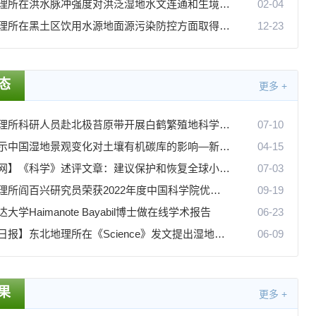
东北地理所在洪水脉冲强度对洪泛湿地水文连通和生境影响方面取得重要进展
02-04
东北地理所在黑土区饮用水源地面源污染防控方面取得进展
12-23
态
更多 +
东北地理所科研人员赴北极苔原带开展白鹤繁殖地科学考察
07-10
研究揭示中国湿地景观变化对土壤有机碳库的影响—新闻—科学网
04-15
【科学网】《科学》述评文章：建议保护和恢复全球小微湿地
07-03
东北地理所阎百兴研究员荣获2022年度中国科学院优秀导师奖
09-19
大学Haimanote Bayabil博士做在线学术报告
06-23
【光明日报】东北地理所在《Science》发文提出湿地保护建议
06-09
果
更多 +