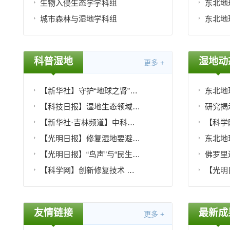
生物入侵生态学学科组
城市森林与湿地学科组
科普湿地
湿地动
更多 +
【新华社】守护“地球之肾”——聚焦新通过的湿地保护法
【科技日报】湿地生态领域专业技术转移转化能力提升高级研修班成功举办
【新华社·吉林频道】中科院科研人员在中国草本沼泽植被地上生物量空间分布格局研究中取得新进展
【光明日报】修复湿地要避免“恢复”式新破坏
【光明日报】“鸟声”与“民生”缘何难以调和
佛罗里达
【科学网】创新修复技术 建立标准规程
友情链接
最新成
更多 +