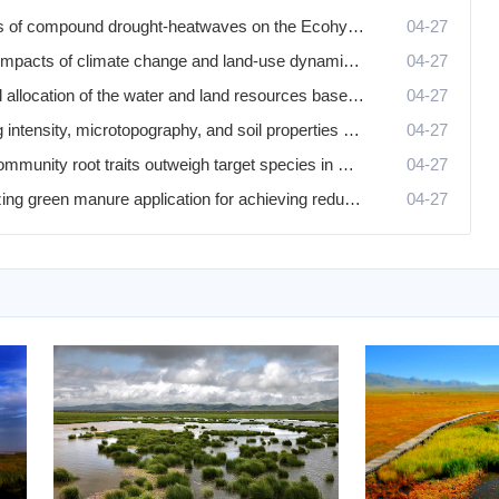
Impacts of compound drought-heatwaves on the Ecohydrology of National Important Wetlands in Northeast China
04-27
Future impacts of climate change and land-use dynamics on streamflow and nutrient export in the Changbai Mountains of Northeast China under multi-scenario SWAT modeling
04-27
Optimal allocation of the water and land resources based on water-carbon-food-ecology trade-off and synergy in concentrated agricultural planting areas
04-27
Grazing intensity, microtopography, and soil properties mediate the relationship between soil seed banks and aboveground vegetation in grazed wetlands in a semi-arid region
04-27
Plant community root traits outweigh target species in mediating soil carbon and nitrogen storage across grazing-exclusion chronosequences in semi-arid grasslands
04-27
Optimizing green manure application for achieving reduced greenhouse gas emissions and sustained crop yields
04-27