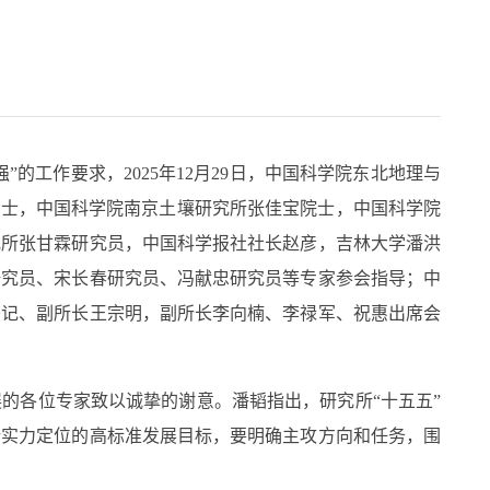
强”的工作要求，
2025
年
12
月
29
日，中国科学院东北地理与
院士，中国科学院南京土壤研究所张佳宝院士，中国科学院
究所张甘霖研究员，中国科学报社社长赵彦，吉林大学潘洪
研究员、宋长春研究员、冯献忠研究员等专家参会指导；中
书记、副所长王宗明，副所长李向楠、李禄军、祝惠出席会
展的各位专家致以
诚挚的
谢
意
。
潘韬指出，研究所“十五五”
所实力定位的高标准发展目标，要明确主攻方向和任务，围