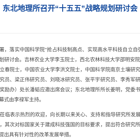
东北地理所召开“十五五”战略规划研讨会
部署，落实中国科学院“抢占科技制高点、实现高水平科技自立自
规划研讨会。
吉林农业大学李玉院士，
西北农林科技大学邵明安
立春院士，中国农业大学李洪文院士，中
国科学院南京土壤研
究员、梁正伟研究员、刘晓冰研究员、张平宇研究员、李秀军
奖励办）处长潘韬应邀出席会议；
东北地理所所长姜明，党委
幕式由李禄军主持
。
莅临表示热烈的欢迎，向长期以来关心、支持和指导研究所发
，其次对标国家关于建成科技强国的目标要求，提出符合研究
提出具有针对性的改革发展举措。