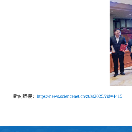
新闻链接：
https://news.sciencenet.cn/zt/ss2025/?id=4415