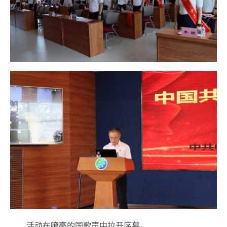
活动在嘹亮的国歌声中拉开序幕。