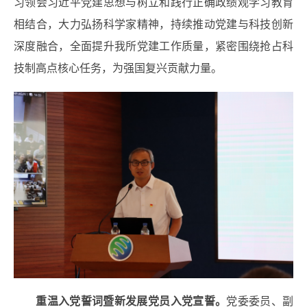
习领会习近平党建思想与树立和践行正确政绩观学习教育
相结合，大力弘扬科学家精神，持续推动党建与科技创新
深度融合，全面提升我所党建工作质量，紧密围绕抢占科
技制高点核心任务，为强国复兴贡献力量。
重温入党誓词暨新发展党员入党宣誓。
党委委员、副