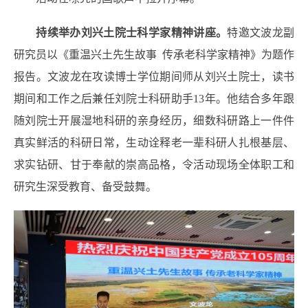
持续举办刘兴土院士科学家精神讲座。
特邀文波龙副
研究员以《重温兴土先生故事 传承老科学家精神》为题作
报告。文波龙在攻读博士学位期间师从刘兴土院士，读书
期间和工作之后兼任刘院士科研助手13年。他结合多年跟
随刘院士开展湿地科研的亲身经历，细数科研路上一件件
真实鲜活的科研日常，生动诠释老一辈科研人扎根基层、
求实钻研、甘于奉献的崇高品格，令活动现场全体职工和
研究生深受教育、备受鼓舞。