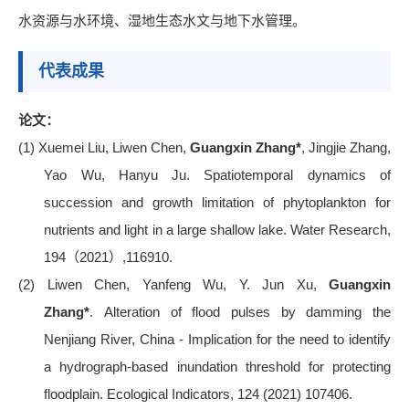
水资源与水环境、湿地生态水文与地下水管理。
代表成果
论文：
(1)
Xuemei Liu, Liwen Chen,
Guangxin Zhang*
, Jingjie Zhang,
Yao Wu, Hanyu Ju. Spatiotemporal dynamics of
succession and growth limitation of phytoplankton for
nutrients and light in a large shallow lake. Water Research,
194
（
2021
）
,116910.
(2)
Liwen Chen, Yanfeng Wu, Y. Jun Xu,
Guangxin
Zhang
*
. Alteration of flood pulses by damming the
Nenjiang River, China - Implication for the need to identify
a hydrograph-based inundation threshold for protecting
floodplain. Ecological Indicators, 124 (2021) 107406.