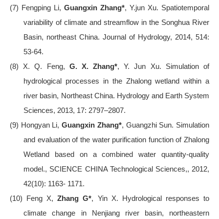
(7)
Fengping Li,
Guangxin Zhang*
, Y.jun Xu. Spatiotemporal
variability of climate and streamflow in the Songhua River
Basin, northeast China. Journal of Hydrology, 2014, 514:
53-64.
(8)
X. Q. Feng,
G. X. Zhang*
, Y. Jun Xu. Simulation of
hydrological processes in the Zhalong wetland within a
river basin, Northeast China. Hydrology and Earth System
Sciences, 2013, 17: 2797–2807.
(9)
Hongyan Li,
Guangxin Zhang*
, Guangzhi Sun. Simulation
and evaluation of the water purification function of Zhalong
Wetland based on a combined water quantity-quality
model., SCIENCE CHINA Technological Sciences,, 2012,
42(10): 1163- 1171.
(10)
Feng X,
Zhang G*
, Yin X. Hydrological responses to
climate change in Nenjiang river basin, northeastern