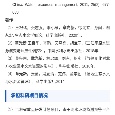
China. Water resources management, 2011, 25(2): 677-
689.
著作：
（
1）王根绪，张志强，李小雁，
章光新
，徐宪立，孙阁，谢
永宏
.
生态水文学概论，科学出版社，
2020
年
.
（2）
章光新
,王喜华，齐鹏，吴燕锋，胡宝军.《三江平原水资
源演变与适应性调控》，中国水利水电出版社，2018年.
（3）莫兴国，
章光新
，林忠辉，刘东，胡实
.《气候变化对北
方农业区水文水资源的影响》，科学出版社，2016年.
（4）
章光新
，张蕾，冯夏清，范伟，董李勤
.《湿地生态水文
与水资源管理》，科学出版社,2014.
承担科研项目情况
（
1
）
吉林省重点研发计划项目，查干湖水环境监测预警平台