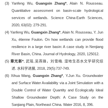
(3)
Yanfeng Wu,
Guangxin Zhang*
, Alain N. Rousseau.
Quantitative assessment on basin-scale hydrological
services of wetlands. Science China-Earth Sciences,
2020, 63(02): 279-291.
(4)
Yanfeng Wu,
Guangxin Zhang*
, Alain N. Rousseau, Y. Jun
Xu, étienne Foulon. On how wetlands can provide flood
resilience in a large river basin: A case study in Nenjiang
River Basin, China. Journal of Hydrology, 2020, 125012.
(5)
章光新
*
,
武瑶
,吴燕锋，刘雪梅. 湿地生态水文学研究综
述. 水科学进展, 2018, 29(5):737-749.
(6)
Xihua Wang,
Guangxin Zhang*
, Y.Jun Xu. Groundwater
and Surface Water Availability via a Joint Simulation with a
Double Control of Water Quantity and Ecologically Ideal
Shallow Groundwater Depth: A Case Study on the
Sanjiang Plain, Northeast China. Water 2016, 8, 396.