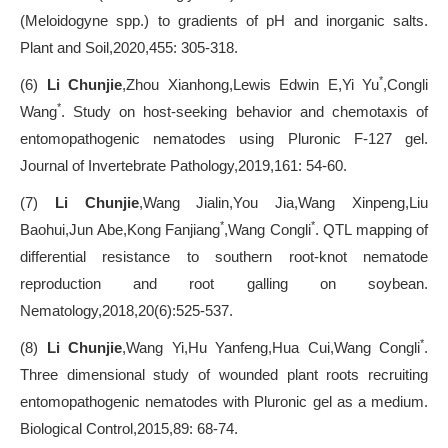
(Meloidogyne spp.) to gradients of pH and inorganic salts.
Plant and Soil,2020,455: 305-318.
*
(6)
Li Chunjie
,Zhou Xianhong,Lewis Edwin E,Yi Yu
,Congli
*
Wang
. Study on host-seeking behavior and chemotaxis of
entomopathogenic nematodes using Pluronic F-127 gel.
Journal of Invertebrate Pathology,2019,161: 54-60.
(7)
Li Chunjie
,Wang Jialin,You Jia,Wang Xinpeng,Liu
*
*
Baohui,Jun Abe,Kong Fanjiang
,Wang Congli
. QTL mapping of
differential resistance to southern root-knot nematode
reproduction and root galling on soybean.
Nematology,2018,20(6):525-537.
*
(8)
Li Chunjie
,Wang Yi,Hu Yanfeng,Hua Cui,Wang Congli
.
Three dimensional study of wounded plant roots recruiting
entomopathogenic nematodes with Pluronic gel as a medium.
Biological Control,2015,89: 68-74.