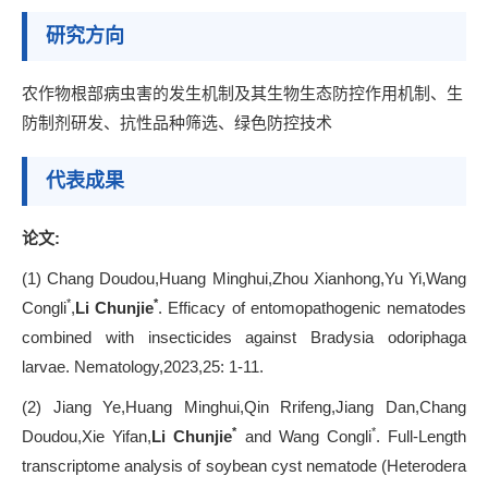
研究方向
农作物根部病虫害的发生机制及其生物生态防控作用机制、生
防制剂研发、抗性品种筛选、绿色防控技术
代表成果
论文:
(1) Chang Doudou,Huang Minghui,Zhou Xianhong,Yu Yi,Wang
*
*
Congli
,
Li Chunjie
. Efficacy of entomopathogenic nematodes
combined with insecticides against Bradysia odoriphaga
larvae. Nematology,2023,25: 1-11.
(2) Jiang Ye,Huang Minghui,Qin Rrifeng,Jiang Dan,Chang
*
*
Doudou,Xie Yifan,
Li Chunjie
and Wang Congli
. Full-Length
transcriptome analysis of soybean cyst nematode (Heterodera