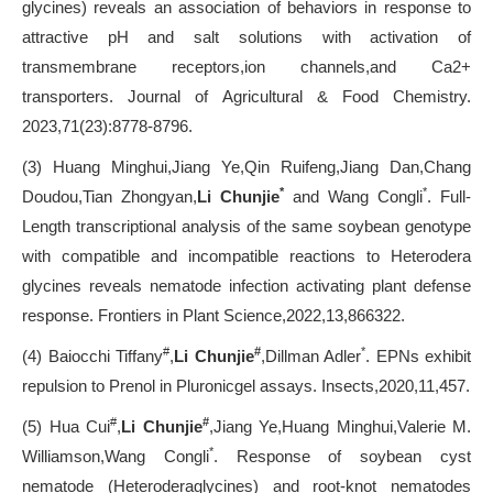
glycines) reveals an association of behaviors in response to
attractive pH and salt solutions with activation of
transmembrane receptors,ion channels,and Ca2+
transporters. Journal of Agricultural & Food Chemistry.
2023,71(23):8778-8796.
(3) Huang Minghui,Jiang Ye,Qin Ruifeng,Jiang Dan,Chang
*
*
Doudou,Tian Zhongyan,
Li Chunjie
and Wang Congli
. Full-
Length transcriptional analysis of the same soybean genotype
with compatible and incompatible reactions to Heterodera
glycines reveals nematode infection activating plant defense
response. Frontiers in Plant Science,2022,13,866322.
#
#
*
(4) Baiocchi Tiffany
,
Li Chunjie
,Dillman Adler
. EPNs exhibit
repulsion to Prenol in Pluronicgel assays. Insects,2020,11,457.
#
#
(5) Hua Cui
,
Li Chunjie
,Jiang Ye,Huang Minghui,Valerie M.
*
Williamson,Wang Congli
. Response of soybean cyst
nematode (Heteroderaglycines) and root-knot nematodes