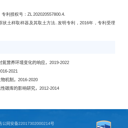
，专利授权号：
ZL 202020557800.4
.
原状土样取样器及其取土方法
.
发明专利，
2016
年，
专利受理
对氮营养环境变化的响应，
2019
-
2022
2016
-
2021
生物机制，
2016
-
2020
活性碳库的影响研究，
2012
-
2014
吉公网安备22017302000214号