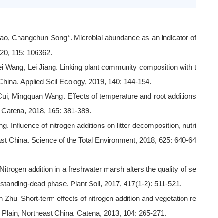
i Gao, Changchun Song*
.
Microbial abundance as an indicator of
020,
115:
106362
.
i Wang, Lei Jiang
.
Linking plant community composition with t
 China
.
Applied Soil Ecology, 2019,
140:
144-154
.
 Cui, Mingquan Wang
.
Effects of temperature and root additions
Catena, 2018, 165: 381-389
.
ng
.
Influence of nitrogen additions on litter decomposition, nutri
ast China
.
Science of the Total Environment, 2018, 625: 640-64
Nitrogen addition in a freshwater marsh alters the quality of se
e standing-dead phase
.
Plant Soil, 2017,
417(1-2): 511-521.
an Zhu
.
Short-term effects of nitrogen addition and vegetation re
g Plain, Northeast China
.
Catena, 2013, 104: 265-271
.