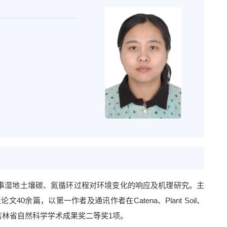
事湿地土壤碳、氮循环过程对环境变化的响应及机理研究。主
表论文
4
0
余篇，以第一作者及通讯作者在
Catena
、
Plant Soil
、
吉林省自然科学学术成果奖二等奖
1
项。