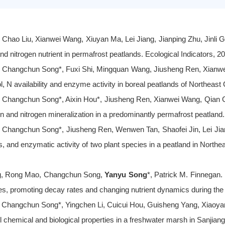
, Chao Liu, Xianwei Wang, Xiuyan Ma, Lei Jiang, Jianping Zhu, Jinl
and nitrogen nutrient in permafrost peatlands
.
Ecological Indicators, 2
, Changchun Song*
,
Fuxi Shi, Mingquan Wang, Jiusheng Ren, Xianwe
l, N availability and enzyme activity in boreal peatlands of Northeast
, Changchun Song*, Aixin Hou*, Jiusheng Ren, Xianwei Wang, Qian
on and nitrogen mineralization in a predominantly permafrost peatland
.
, Changchun Song*, Jiusheng Ren, Wenwen Tan, Shaofei Jin, Lei Jia
, and enzymatic activity of two plant species in a peatland in Northe
g, Rong Mao, Changchun Song,
Yanyu Song
*, Patrick M. Finnegan
.
s, promoting decay rates and changing nutrient dynamics during th
, Changchun Song*, Yingchen Li, Cuicui Hou, Guisheng Yang, Xiaoy
l chemical and biological properties in a freshwater marsh in Sanjian