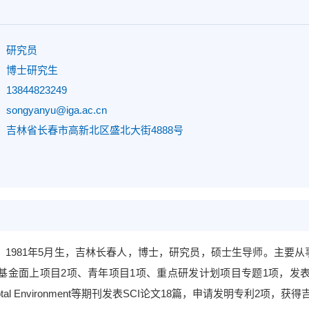
：
研究员
：
博士研究生
：
13844823249
：
songyanyu@iga.ac.cn
：
吉林省长春市高新北区盛北大街4888号
，
1981
年
5
月生，
吉林长春人，博士，
研究员，硕士生导师。主要从
基金面上项目
2
项、青年项目
1
项、
重点研发计划项目专题
1
项
，
发
otal Environment
等期刊发表
SCI
论文
1
8
篇
，
申请发明专利
2
项，获得