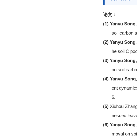
论文
：
(1)
Yanyu Song
soil carbon 
(2)
Yanyu Song
he soil C poo
(3)
Yanyu Song
on soil carb
(4)
Yanyu Song
ent dynamics
6
.
(5)
Xiuhou Zhan
nesced leave
(6)
Yanyu Song
moval on soi