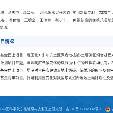
田华，马秀艳，高晋丽
.
土壤孔隙水采样装置
.
实用新型专利，
2020
年
长春，谭稳稳，王明全，王珍婷，靳少非
.
一种带刻度的便携式湿地
31.5
.
项目情况
学基金面上项目，我国北方多年冻土区泥炭地植被
-
土壤碳氮耦合过程
发计划项目专题，湿地响应气候变化的碳氮循环
-
生物过程联动机制，
学基金面上项目，增温对大兴安岭泥炭地土壤碳、氮循环的影响及微
学基金青年项目，氮可利用性变化对我国东北沼泽湿地土壤酶活性及
 © 中国科学院东北地理与农业生态研究所
吉ICP备05002032号-1