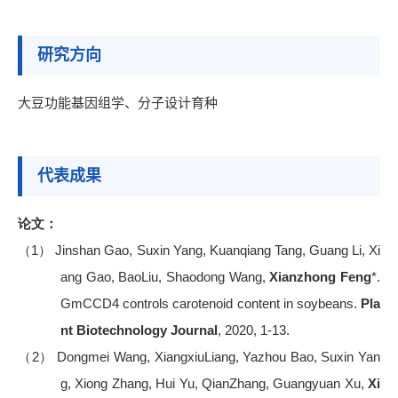
研究方向
大豆功能基因组学、分子设计育种
代表成果
论文：
（1）
Jinshan Gao, Suxin Yang, Kuanqiang Tang, Guang Li, Xi
ang Gao, BaoLiu, Shaodong Wang,
Xianzhong Feng
*.
GmCCD4 controls carotenoid content in soybeans.
Pla
nt Biotechnology Journal
, 2020, 1-13.
（2）
Dongmei Wang, XiangxiuLiang, Yazhou Bao, Suxin Yan
g, Xiong Zhang, Hui Yu, QianZhang, Guangyuan Xu,
Xi