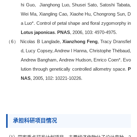
hi Guo, Jianghong Luo, Shusei Sato, Satoshi Tabata,
Wei Ma, Xiangling Cao, Xiaohe Hu, Chongrong Sun, D
a Luo*. Control of petal shape and floral zygomorphy in
Lotus japonicas
.
PNAS
, 2006, 103: 4970-4975.
（6）
Nicolas B Langlade,
Xianzhong Feng
, Tracy Dransfiel
d, Lucy Copsey, Andrew I Hanna, Christophe Thébaud,
Andrew Bangham, Andrew Hudson, Enrico Coen*. Evo
lution through genetically controlled allometry space.
P
NAS
, 2005, 102: 10221-10226.
承担科研项目情况