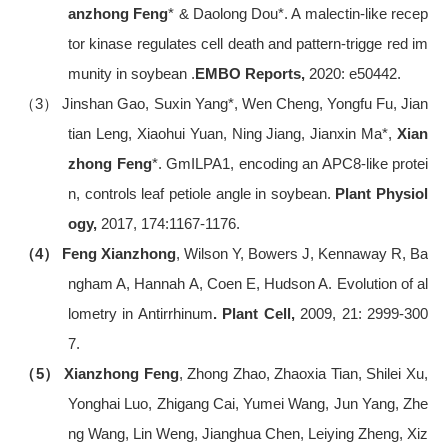
anzhong Feng
* & Daolong Dou*. A malectin-like recep
tor kinase regulates cell death and pattern-trigge red im
munity in soybean .
EMBO Reports,
2020: e50442.
（3）
Jinshan Gao, Suxin Yang*, Wen Cheng, Yongfu Fu, Jian
tian Leng, Xiaohui Yuan, Ning Jiang, Jianxin Ma*,
Xian
zhong Feng
*. GmILPA1, encoding an APC8-like protei
n, controls leaf petiole angle in soybean.
Plant Physiol
ogy,
2017, 174:1167-1176.
（4）
Feng
Xianzhong
, Wilson Y, Bowers J, Kennaway R, Ba
ngham A, Hannah A, Coen E, Hudson A. Evolution of al
lometry in Antirrhinum
. Plant Cell,
2009, 21: 2999-300
7.
（5）
Xianzhong Feng
, Zhong Zhao, Zhaoxia Tian, Shilei Xu,
Yonghai Luo, Zhigang Cai, Yumei Wang, Jun Yang, Zhe
ng Wang, Lin Weng, Jianghua Chen, Leiying Zheng, Xiz