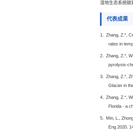
湿地生态系统
碳
代表成果
1.
Zhang, Z.*, Cr
rates in tem
2.
Zhang, Z.*, We
pyrolysis-ch
3.
Zhang, Z.*, Zh
Glacier in t
4.
Zhang, Z.*, Wa
Florida - a 
5.
Min, L., Zhon
Eng 2020. 1