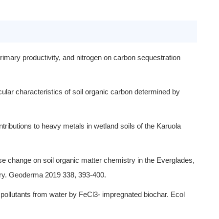
 primary productivity, and nitrogen on carbon sequestration
ecular characteristics of soil organic carbon determined by
ntributions to heavy metals in wetland soils of the Karuola
 use change on soil organic matter chemistry in the Everglades,
try. Geoderma 2019 338, 393-400.
 pollutants from water by FeCl3- impregnated biochar. Ecol