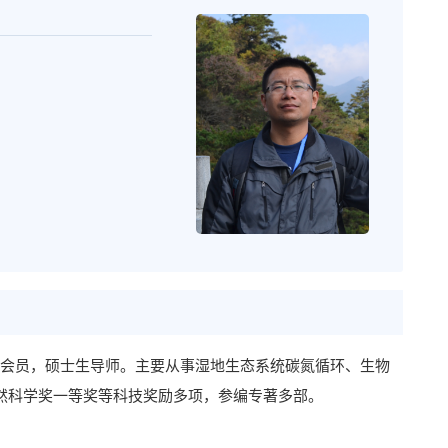
会员，硕士生导师。主要
从事
湿地生态系统
碳氮
循环、生物
然科学
奖
一等奖
等
科技奖励多项，参编专著多部。