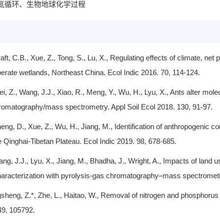
氮
循环、生物地球化学过程
aft, C.B., Xue, Z., Tong, S., Lu, X., Regulating effects of climate, net
perate wetlands, Northeast China. Ecol Indic 2016. 70, 114-124.
i, Z., Wang, J.J., Xiao, R., Meng, Y., Wu, H., Lyu, X., Ants alter mol
romatography/mass spectrometry. Appl Soil Ecol 2018. 130, 91-97.
eng, D., Xue, Z., Wu, H., Jiang, M., Identification of anthropogenic co
he Qinghai-Tibetan Plateau. Ecol Indic 2019. 98, 678-685.
ng, J.J., Lyu, X., Jiang, M., Bhadha, J., Wright, A., Impacts of land
characterization with pyrolysis-gas chromatography–mass spectrome
gsheng, Z.*, Zhe, L., Haitao, W., Removal of nitrogen and phosphorus
49, 105792.