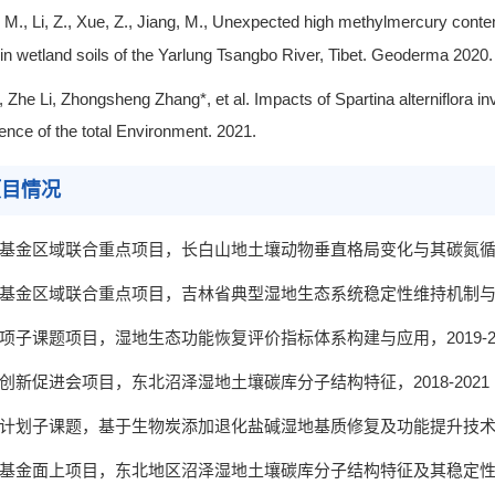
, M., Li, Z., Xue, Z., Jiang, M., Unexpected high methylmercury conten
in wetland soils of the Yarlung Tsangbo River, Tibet. Geoderma 2020.
 Zhe Li, Zhongsheng Zhang*, et al. Impacts of Spartina alterniflora inv
ence of the total Environment. 2021.
项目情况
基金
区域联合重点项目
，长白山地
土壤动物垂直格局变化
与其碳氮
基金
区域联合重点项目
，吉林省典型
湿地生态系统稳定性维持机制
项
子课题项目，湿地生态功能
恢复
评价指标体系构建与应用，
2019-
创新促进会
项目，
东北沼泽湿地
土壤碳库分子结构特征
，
201
8-2021
计划子课题，基于生物炭添加退化盐碱湿地基质修复及
功能提升技
基金面上
项目，东北地区
沼泽湿地
土壤碳库分子结构特征及其稳定