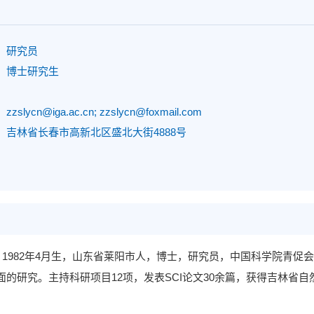
：
研究员
：
博士研究生
：
：
zzslycn@iga.ac.cn; zzslycn@foxmail.com
：
吉林省长春市高新北区盛北大街4888号
，
1982年4月
生，山东省莱阳市人，博士，研究员，
中国科学院
青促会
面的研究。主持
科研项目
12项
，
发表
SCI论文30余篇
，获得
吉林省
自