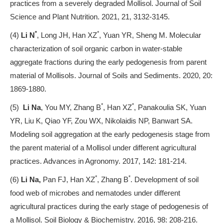
practices from a severely degraded Mollisol. Journal of Soil
Science and Plant Nutrition. 2021, 21, 3132-3145.
*
*
(4)
Li N
, Long JH, Han XZ
, Yuan YR, Sheng M. Molecular
characterization of soil organic carbon in water-stable
aggregate fractions during the early pedogenesis from parent
material of Mollisols. Journal of Soils and Sediments. 2020, 20:
1869-1880.
*
*
(5)
Li Na
, You MY, Zhang B
, Han XZ
, Panakoulia SK, Yuan
YR, Liu K, Qiao YF, Zou WX, Nikolaidis NP, Banwart SA.
Modeling soil aggregation at the early pedogenesis stage from
the parent material of a Mollisol under different agricultural
practices. Advances in Agronomy. 2017, 142: 181-214.
*
*
(6)
Li Na,
Pan FJ, Han XZ
, Zhang B
. Development of soil
food web of microbes and nematodes under different
agricultural practices during the early stage of pedogenesis of
a Mollisol. Soil Biology & Biochemistry. 2016, 98: 208-216.