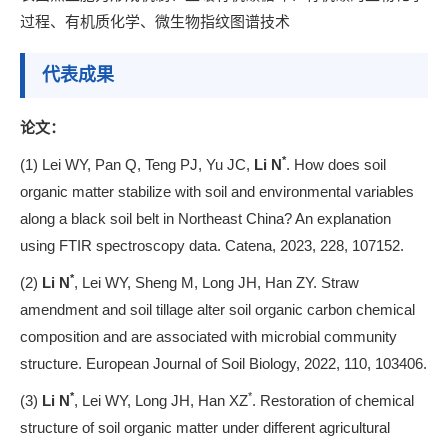
过程、有机质化学、微生物指纹图谱技术
代表成果
论文：
*
(1) Lei WY, Pan Q, Teng PJ, Yu JC,
Li N
. How does soil
organic matter stabilize with soil and environmental variables
along a black soil belt in Northeast China? An explanation
using FTIR spectroscopy data. Catena, 2023, 228, 107152.
*
(2)
Li N
, Lei WY, Sheng M, Long JH, Han ZY. Straw
amendment and soil tillage alter soil organic carbon chemical
composition and are associated with microbial community
structure. European Journal of Soil Biology, 2022, 110, 103406.
*
*
(3)
Li N
, Lei WY, Long JH, Han XZ
. Restoration of chemical
structure of soil organic matter under different agricultural