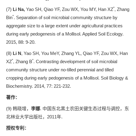
*
(7)
Li Na,
Yao SH, Qiao YF, Zou WX, You MY, Han XZ
, Zhang
*
Bin
. Separation of soil microbial community structure by
aggregate size to a large extent under agricultural practices
during early pedogenesis of a Mollisol. Applied Soil Ecology.
2015, 88: 9-20.
(8)
Li N
, Yao SH, You MeY, Zhang YL, Qiao YF, Zou WX, Han
*
*
XZ
, Zhang B
. Contrasting development of soil microbial
community structure under no-tilled perennial and tilled
cropping during early pedogenesis of a Mollisol. Soil Biology &
Biochemistry. 2014, 77: 221-232.
著作：
(9) 韩晓增，
李娜
. 中国东北黑土农田关键生态过程与调控，东
北林业大学出版社，2011年.
授权专利：