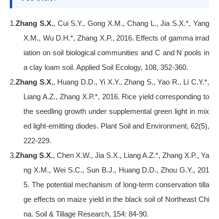
1.
Zhang S.X.
, Cui S.Y., Gong X.M., Chang L., Jia S.X.*, Yang
X.M., Wu D.H.*, Zhang X.P., 2016. Effects of gamma irrad
iation on soil biological communities and C and N pools in
a clay loam soil. Applied Soil Ecology, 108, 352-360.
2.
Zhang S.X.
, Huang D.D., Yi X.Y., Zhang S., Yao R., Li C.Y.*,
Liang A.Z., Zhang X.P.*, 2016. Rice yield corresponding to
the seedling growth under supplemental green light in mix
ed light-emitting diodes. Plant Soil and Environment, 62(5),
222-229.
3.
Zhang S.X.
, Chen X.W., Jia S.X., Liang A.Z.*, Zhang X.P., Ya
ng X.M., Wei S.C., Sun B.J., Huang D.D., Zhou G.Y., 201
5. The potential mechanism of long-term conservation tilla
ge effects on maize yield in the black soil of Northeast Chi
na. Soil & Tillage Research, 154: 84-90.