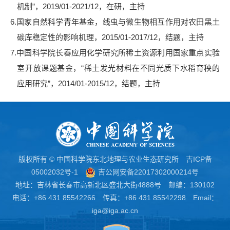
机制
”
，
2019/01-2021/12
，在研，主持
6.
国家自然科学青年基金，线虫与微生物相互作用对农田黑土
碳库稳定性的影响机理，
2015/01-2017/12
，结题，主持
7.
中国科学院长春应用化学研究所稀土资源利用国家重点实验
室开放课题基金，
“
稀土发光材料在不同光质下水稻育秧的
应用研究
”
，
2014/01-2015/12
，结题，主持
版权所有 © 中国科学院东北地理与农业生态研究所
吉ICP备
05002032号-1
吉公网安备22017302000214号
地址：吉林省长春市高新北区盛北大街4888号 邮编：130102
电话：+86 431 85542266 传真：+86 431 85542298 Email：
iga@iga.ac.cn