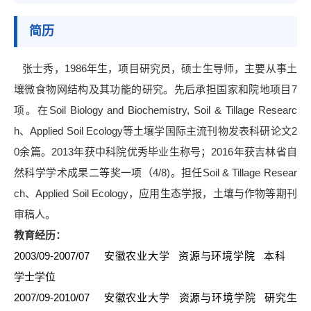
简历
张士秀，
1986
年生，项目研究员，硕士生导师，主要从事土
壤微食物网结构及其功能的研究。先后承担国家和院地项目
7
项。在
Soil Biology and Biochemistry, Soil & Tillage Researc
h
、
Applied Soil Ecology
等土壤学国际主流刊物发表科研论文
2
0
余篇。
2013
年获中科院优秀毕业生称号；
2016
年获吉林省自
然科学学术成果二等奖一项（
4/8)
。担任
Soil & Tillage Resear
ch
、
Applied Soil Ecology
，应用生态学报，土壤与作物等期刊
审稿人。
教育经历：
2003/09-2007/07
安徽农业大学 资源与环境学院
本科
学士学位
2007/09-2010/07
安徽农业大学 资源与环境学院 研究生