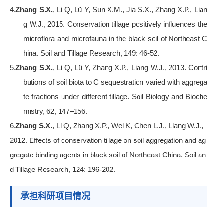
4.
Zhang S.X.
, Li Q, Lü Y, Sun X.M., Jia S.X., Zhang X.P., Lian
g W.J., 2015. Conservation tillage positively influences the
microflora and microfauna in the black soil of Northeast C
hina. Soil and Tillage Research, 149: 46-52.
5.
Zhang S.X.
, Li Q, Lü Y, Zhang X.P., Liang W.J., 2013.
Contri
butions of soil biota to C sequestration varied with aggrega
te fractions under different tillage
. Soil Biology and Bioche
mistry, 62, 147
–156.
6.
Zhang S.X.
, Li Q, Zhang X.P., Wei K, Chen L.J., Liang W.J.,
2012.
Effects of conservation tillage on soil aggregation and ag
gregate binding agents in black soil of Northeast China
. Soil an
d Tillage Research, 124: 196-202.
承担科研项目情况