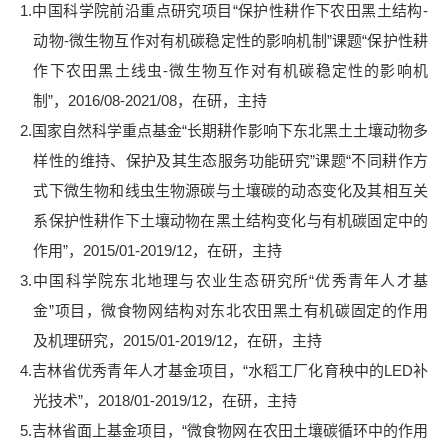
1.
中国科学院前沿重点研究项目
“
保护性耕作下农田黑土结构
-
动物
-
微生物互作对有机碳稳定性的影响机制
”
课题
“
保护性耕
作下农田黑土线虫
-
微生物互作对有机碳稳定性的影响机
制
”
，
2016/08-2021/08
，在研，主持
2.
国家自然科学重点基金
“
长期耕作影响下东北黑土土壤动物多
样性的维持、保护及其生态服务功能研究
”
课题
“
不同耕作方
式下微生物和线虫生物源碳与土壤碳的动态变化及其相互关
系保护性耕作下土壤动物在黑土结构变化与有机碳固定中的
作用
”
，
2015/01-2019/12
，在研，主持
3.
中国科学院东北地理与农业生态研究所
“
优秀青年人才基
金
”
项目，微食物网结构对东北农田黑土有机碳固定的作用
及机理研究，
2015/01-2019/12
，在研，主持
4.
吉林省优秀青年人才基金项目，
“
水稻工厂化育秧中的
LED
补
光技术
”
，
2018/01-2019/12
，在研，主持
5.
吉林省面上基金项目，
“
微食物网在农田土壤碳循环中的作用