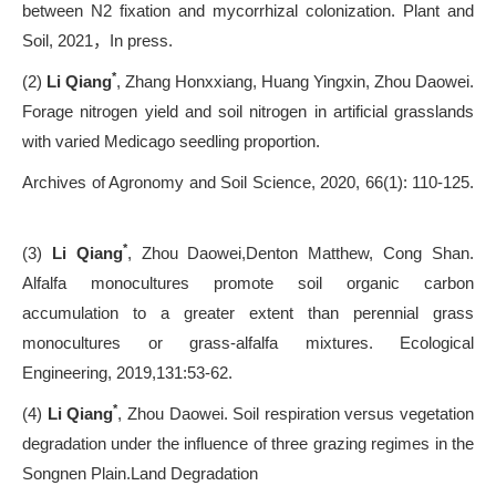
between N2 fixation and mycorrhizal colonization. Plant and
Soil, 2021
，
In press.
*
(2)
Li Qiang
, Zhang Honxxiang, Huang Yingxin, Zhou Daowei.
Forage nitrogen yield and soil nitrogen in artificial grasslands
with varied Medicago seedling proportion.
Archives of Agronomy and Soil Science, 2020, 66(1): 110-125.
*
(3)
Li Qiang
, Zhou Daowei,Denton Matthew, Cong Shan.
Alfalfa monocultures promote soil organic carbon
accumulation to a greater extent than perennial grass
monocultures or grass-alfalfa mixtures. Ecological
Engineering, 2019,131:53-62.
*
(4)
Li Qiang
, Zhou Daowei. Soil respiration versus vegetation
degradation under the influence of three grazing regimes in the
Songnen Plain.Land Degradation