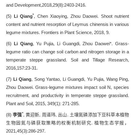
and Development,2018,29(8):2403-2416.
*
(5)
Li Qiang
, Chen Xiaoying, Zhou Daowei. Shoot nutrient
content and nutrient resorption of Leymus chinensis in various
legume mixtures. Frontiers in Plant Science, 2018, 9.
(6)
Li Qiang
, Yu Pujia, Li Guangdi, Zhou Daowei*. Grass-
legume ratio can change soil carbon and nitrogen storage in a
temperate steppe grassland. Soil and Tillage Research,
2016,157:23-31.
(7)
Li Qiang
, Song Yantao, Li Guangdi, Yu Pujia, Wang Ping,
Zhou Daowei. Grass-legume mixtures impact soil N, species
recruitment, and productivity in temperate steppe grassland.
Plant and Soil, 2015, 349(1): 271-285.
*
(8)
李强
,
黄迎新
,
周道玮
,
丛山
.
土壤氮磷添加下豆科草本植物
生物固氮与磷获取策略的权衡机制研究
.
植物生态学报，
2021,45(3):286-297.