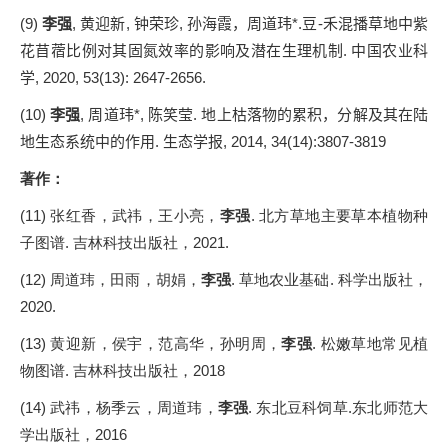
(9)
李强
,
黄迎新
,
钟荣珍
,
孙海霞，周道玮
*.
豆
-
禾混播草地中紫
花苜蓿比例对其固氮效率的影响及潜在生理机制
.
中国农业科
学
, 2020, 53(13): 2647-2656.
(10)
李强
,
周道玮
*,
陈笑莹
.
地上枯落物的累积，分解及其在陆
地生态系统中的作用
.
生态学报
, 2014, 34(14):3807-3819
著作：
(11)
张红香，武祎，王小亮，
李强
.
北方草地主要草本植物种
子图谱
.
吉林科技出版社，
2021.
(12)
周道玮，田雨，胡娟，
李强
.
草地农业基础
.
科学出版社，
2020.
(13)
黄迎新，侯宇，范高华，孙明周，
李强
.
松嫩草地常见植
物图谱
.
吉林科技出版社，
2018
(14)
武祎，杨季云，周道玮，
李强
.
东北豆科饲草
.
东北师范大
学出版社，
2016