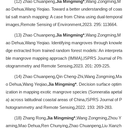
(12) Zhao Chuanpeng,
Jia Mingming*
,Wang Zongming,M
ao Dehua,Wang Yeqiao. Toward a better understanding of coas
tal salt marsh mapping: A case from China using dual-temporal
images,Remote Sensing of Environment,2023. 295: 113664.
(13) Zhao Chuanpeng,
Jia Mingming*
,Wang Zongming,M
ao Dehua,Wang Yeqiao. Identifying mangroves through knowle
dge extracted from trained random forest models: An interpreta
ble mangrove mapping approach (IMMA),ISPRS Journal of Ph
otogrammetry and Remote Sensing,2023. 201: 209-225.
(14) Zhao Chuanpeng,Qin Cheng-Zhi,Wang Zongming,Ma
o Dehua,Wang Yeqiao,
Jia Mingming*
. Decision surface optim
ization in mapping exotic mangrove species (Sonneratia apetal
a) across latitudinal coastal areas of China,ISPRS Journal of P
hotogrammetry and Remote Sensing,2022. 193: 269-283.
(18) Zhang Rong,
Jia Mingming*
,Wang Zongming,Zhou Y
aming,Mao Dehua,Ren Chunying,Zhao Chuanpeng,Liu Xianzh