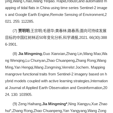
ying,Wang Chao,Wang Yeqiao. Rapid,robust,and automated m
apping of tidal flats in China using time series Sentinel-2 image
s and Google Earth Engine,Remote Sensing of Environment,2
021. 255: 112285.
(7)
贾明明
;王宗明;毛德华;黄春林;路春燕;面向可持续发展
目标的中国红树林近50年变化分析,科学通报,2021. 66(30):388
6-3901.
(8)
Jia Mingming
,Guo Xianxian,Zhang Lin,Wang Mao,Wa
ng Wenqing,Lu Chunyan,Zhao Chuanpeng,Zhang Rong,Wang
Ming,Yan Hengqi,Wang Zongming,Verrelst Jochem. Mapping
mangrove functional traits from Sentinel-2 imagery based on h
ybrid models coupled with active learning strategies,Internation
al Journal of Applied Earth Observation and Geoinformation,20
24. 130: 103905.
(9) Zeng Haihang,
Jia Mingming*
,Ning Xiangyu,Xue Zhao
hui*,Zhang Rong,Zhao Chuanpeng,Yan Yangyang,Wang Zong