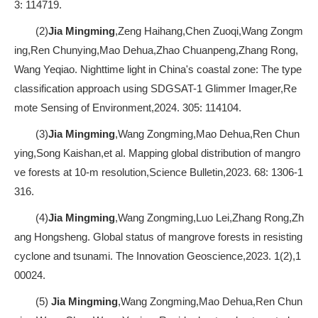
3: 114719.
(2)
Jia Mingming
,Zeng Haihang,Chen Zuoqi,Wang Zongm
ing,Ren Chunying,Mao Dehua,Zhao Chuanpeng,Zhang Rong,
Wang Yeqiao. Nighttime light in China's coastal zone: The type
classification approach using SDGSAT-1 Glimmer Imager,Re
mote Sensing of Environment,2024. 305: 114104.
(3)
Jia Mingming
,Wang Zongming,Mao Dehua,Ren Chun
ying,Song Kaishan,et al. Mapping global distribution of mangro
ve forests at 10-m resolution,Science Bulletin,2023. 68: 1306-1
316.
(4)
Jia Mingming
,Wang Zongming,Luo Lei,Zhang Rong,Zh
ang Hongsheng. Global status of mangrove forests in resisting
cyclone and tsunami. The Innovation Geoscience,2023. 1(2),1
00024.
(5)
Jia Mingming
,Wang Zongming,Mao Dehua,Ren Chun