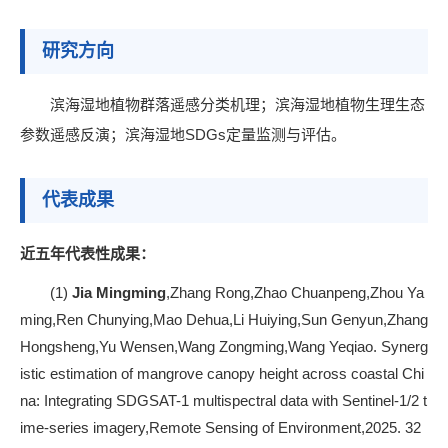
研究方向
滨海湿地植物群落遥感分类机理；滨海湿地植物生理生态
参数遥感反演；滨海湿地SDGs定量监测与评估。
代表成果
近五年代表性成果：
(1)
Jia Mingming
,Zhang Rong,Zhao Chuanpeng,Zhou Ya
ming,Ren Chunying,Mao Dehua,Li Huiying,Sun Genyun,Zhang
Hongsheng,Yu Wensen,Wang Zongming,Wang Yeqiao. Synerg
istic estimation of mangrove canopy height across coastal Chi
na: Integrating SDGSAT-1 multispectral data with Sentinel-1/2 t
ime-series imagery,Remote Sensing of Environment,2025. 32