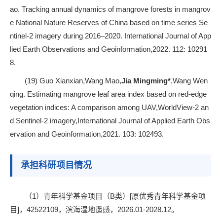
ao. Tracking annual dynamics of mangrove forests in mangrov
e National Nature Reserves of China based on time series Se
ntinel-2 imagery during 2016–2020. International Journal of App
lied Earth Observations and Geoinformation,2022. 112: 10291
8.
(19) Guo Xianxian,Wang Mao,
Jia Mingming*
,Wang Wen
qing. Estimating mangrove leaf area index based on red-edge
vegetation indices: A comparison among UAV,WorldView-2 an
d Sentinel-2 imagery,International Journal of Applied Earth Obs
ervation and Geoinformation,2021. 103: 102493.
承担科研项目情况
（1）青年科学基金项目（B类）[原优秀青年科学基金项
目]，42522109，滨海湿地遥感，2026.01-2028.12。