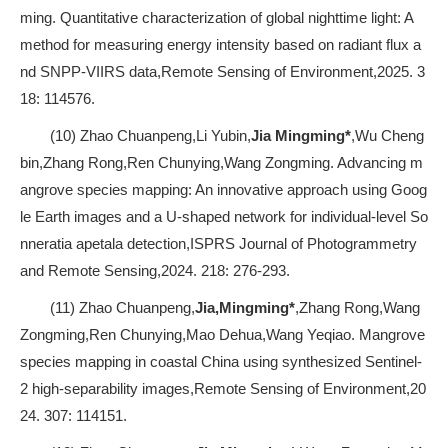
ming. Quantitative characterization of global nighttime light: A
method for measuring energy intensity based on radiant flux a
nd SNPP-VIIRS data,Remote Sensing of Environment,2025. 3
18: 114576.
(10) Zhao Chuanpeng,Li Yubin,
Jia Mingming*
,Wu Cheng
bin,Zhang Rong,Ren Chunying,Wang Zongming. Advancing m
angrove species mapping: An innovative approach using Goog
le Earth images and a U-shaped network for individual-level So
nneratia apetala detection,ISPRS Journal of Photogrammetry
and Remote Sensing,2024. 218: 276-293.
(11) Zhao Chuanpeng,
Jia,Mingming*
,Zhang Rong,Wang
Zongming,Ren Chunying,Mao Dehua,Wang Yeqiao. Mangrove
species mapping in coastal China using synthesized Sentinel-
2 high-separability images,Remote Sensing of Environment,20
24. 307: 114151.