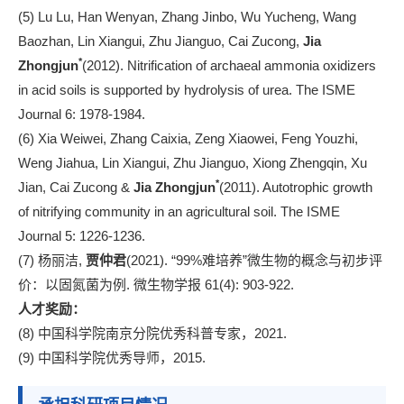
(5) Lu Lu, Han Wenyan, Zhang Jinbo, Wu Yucheng, Wang
Baozhan, Lin Xiangui, Zhu Jianguo, Cai Zucong,
Jia
*
Zhongjun
(2012). Nitrification of archaeal ammonia oxidizers
in acid soils is supported by hydrolysis of urea. The ISME
Journal 6: 1978-1984.
(6) Xia Weiwei, Zhang Caixia, Zeng Xiaowei, Feng Youzhi,
Weng Jiahua, Lin Xiangui, Zhu Jianguo, Xiong Zhengqin, Xu
*
Jian, Cai Zucong &
Jia Zhongjun
(2011). Autotrophic growth
of nitrifying community in an agricultural soil. The ISME
Journal 5: 1226-1236.
(7) 杨丽洁,
贾仲君
(2021). “99%难培养”微生物的概念与初步评
价：以固氮菌为例. 微生物学报 61(4): 903-922.
人才奖励：
(8) 中国科学院南京分院优秀科普专家，2021.
(9) 中国科学院优秀导师，2015.