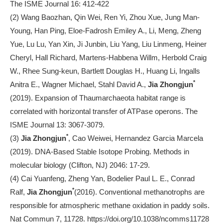
The ISME Journal 16: 412-422
(2) Wang Baozhan, Qin Wei, Ren Yi, Zhou Xue, Jung Man-
Young, Han Ping, Eloe-Fadrosh Emiley A., Li, Meng, Zheng
Yue, Lu Lu, Yan Xin, Ji Junbin, Liu Yang, Liu Linmeng, Heiner
Cheryl, Hall Richard, Martens-Habbena Willm, Herbold Craig
W., Rhee Sung-keun, Bartlett Douglas H., Huang Li, Ingalls
*
Anitra E., Wagner Michael, Stahl David A.,
Jia Zhongjun
(2019). Expansion of Thaumarchaeota habitat range is
correlated with horizontal transfer of ATPase operons. The
ISME Journal 13: 3067-3079.
*
(3)
Jia Zhongjun
, Cao Weiwei, Hernandez Garcia Marcela
(2019). DNA-Based Stable Isotope Probing. Methods in
molecular biology (Clifton, NJ) 2046: 17-29.
(4) Cai Yuanfeng, Zheng Yan, Bodelier Paul L. E., Conrad
*
Ralf,
Jia Zhongjun
(2016). Conventional methanotrophs are
responsible for atmospheric methane oxidation in paddy soils.
Nat Commun 7, 11728. https://doi.org/10.1038/ncomms11728