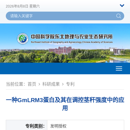
2026年8月8日 星期六
Toggl
naviga
当前位置：
首页
科研成果
专利
一种GmLRM3蛋白及其在调控茎秆强度中的应
用
专利类别：
发明授权