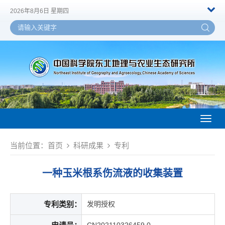
2026年8月6日 星期四
Toggl
naviga
当前位置：
首页
科研成果
专利
一种玉米根系伤流液的收集装置
专利类别：
发明授权