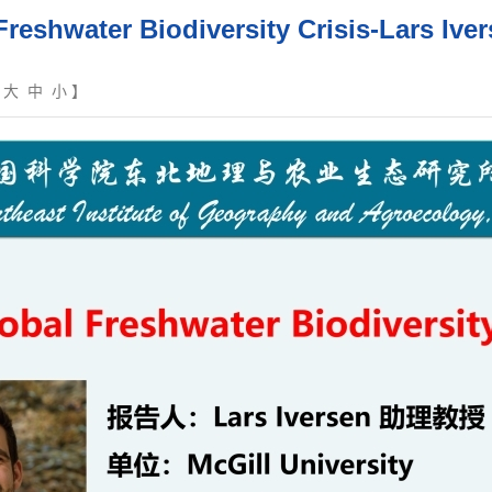
Freshwater Biodiversity Crisis-Lars 
【
大
中
小
】