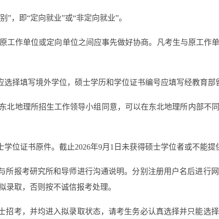
”，即“定向就业”或“非定向就业”。
工作单位或定向单位之间应事先做好协商。凡考生与原工作单
应选择填写境外学位，硕士学历和学位证书编号应填写经教育部
经东北地理所招生工作领导小组同意，可以在东北地理所内部不
学位证书原件。截止2026年9月1日未获得硕士学位者或不能
与所报考研究所和导师进行沟通说明。分别注册用户名后进行网
拟录取，否则按不诚信报考处理。
士招考，并均进入拟录取状态，请考生务必认真选择并只能选择