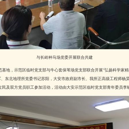
与长岭种马场党委开展联合共建
基地，示范区临时党支部与牛心套保苇场党支部联合开展“弘扬科学家精神
七军、东北地理所党委书记苏阳，大安市政府副市长、我所正高级工程师杨
立民及双方党员职工参加活动，活动由大安示范区临时党支部青年委员李