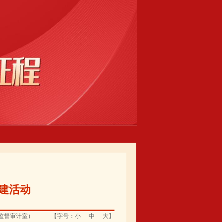
建活动
监督审计室）
【字号：
小
中
大
】