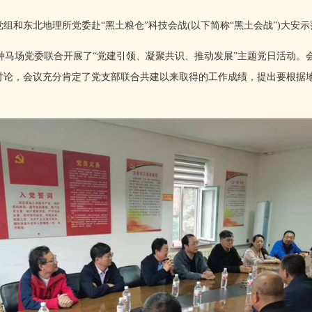
党组和东北地理所党委赴“黑土粮仓”科技会战(以下简称“黑土会战”)大安
马场党委联合开展了“党建引领、凝聚共识、推动发展”主题党日活动。
入讨论，会议充分肯定了党支部联合共建以来取得的工作成绩，提出要根据