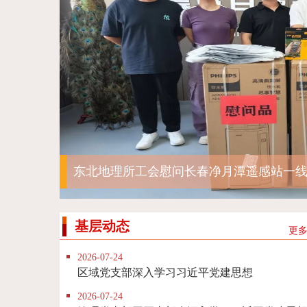
喜报｜东北地理所多个集体和个人荣获沈阳分院2
东北地理所工会慰问长春净月潭遥感站一
东北地理所举办庆祝中国共产党成立105周
一先”称号
基层动态
更多.
2026-07-24
区域党支部深入学习习近平党建思想
2026-07-24