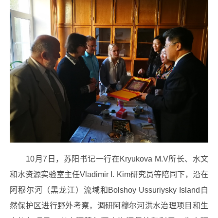
10月7日，苏阳书记一行在Kryukova M.V所长、水文
和水资源实验室主任Vladimir I. Kim研究员等陪同下，沿在
阿穆尔河（黑龙江）流域和Bolshoy Ussuriysky Island自
然保护区进行野外考察，调研阿穆尔河洪水治理项目和生