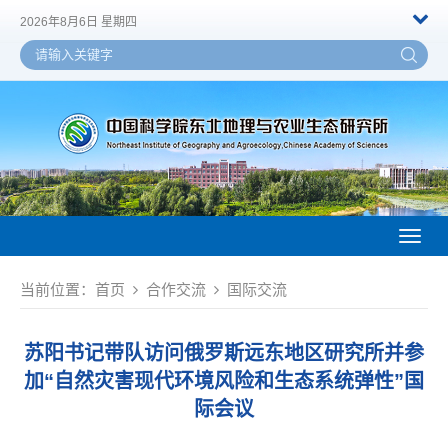
2026年8月6日 星期四
Toggl
naviga
当前位置：
首页
合作交流
国际交流
苏阳书记带队访问俄罗斯远东地区研究所并参
加“自然灾害现代环境风险和生态系统弹性”国
际会议