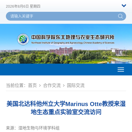
2026年8月6日 星期四
Toggl
naviga
当前位置：
首页
合作交流
国际交流
美国北达科他州立大学Marinus Otte教授来湿
地生态重点实验室交流访问
来源：
湿地生物与环境学科组