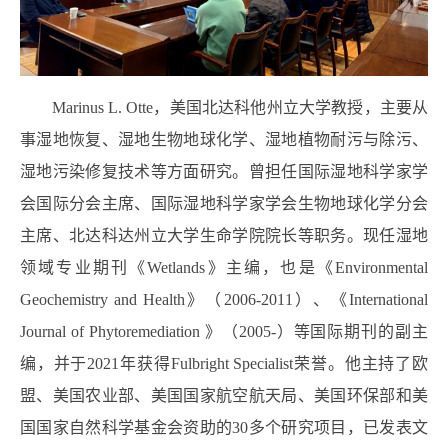
Marinus L. Otte
，美国北达科他州立大学教授，主要从
事湿地恢复、湿地生物地球化学、湿地植物耐污与除污、
湿地污染修复技术等方面研究。曾担任国际湿地科学家学
会国际分会主席、国际湿地科学家学会生物地球化学分会
主席、北达科达州立大学生命学院院长等职务。现任湿地
领域专业期刊《
Wetlands
》主编，也是《
Environmental
Geochemistry and Health
》（
2006-2011
）、《
International
Journal of Phytoremediation
》（
2005-
）等国际期刊的副主
编，并于
2021
年获得
Fulbright Specialist
荣誉。他主持了欧
盟、美国农业部、美国国家航空航天局、美国环保部和美
国国家自然科学基金会资助的
30
多个研究项目，已发表文