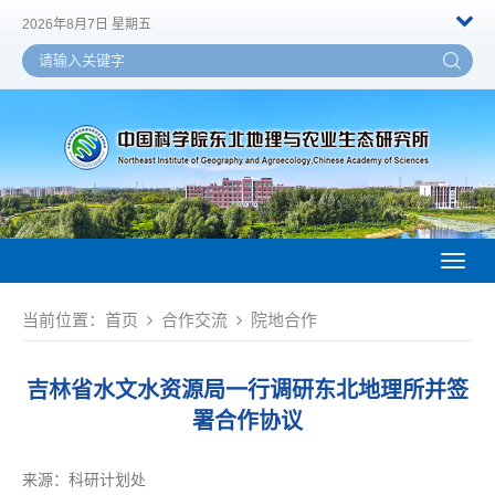
2026年8月7日 星期五
Toggl
naviga
当前位置：
首页
合作交流
院地合作
吉林省水文水资源局一行调研东北地理所并签
署合作协议
来源：
科研计划处