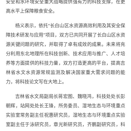
安全和水环境安全重大战略提供强有力的科技支撑
，
在更
高水平上保障粮食安全
。
杨义
表示，
依托“
长白山区水资源高效利用及其安全保
障技术研发与应用
”项目，双方已共同开展了
长白山区水资
源关键问题
的研究，并
取得了卓有成效的成果。
未来将充
分利用东北地理所
在科技创新、技术应用与推广、人才培
养
等
方面
提供
的
科技力量
，
双方打造更高的平台，
提高吉
林省水文水资源常规监测及解决国家重大需求问题的能
力
，
将科技论文写在大地上。
吉林省水文局副局长蒋宏图、魏晓鸿，科技处处长彭
朝辉，站网处处长王锋，
所务委员、
湿地生态与环境重点
实验室常务副主任
祝惠研究员，
湿地生态与环境重点实验
室
副主任
于泳
研究员，
章光新
研究员，
齐鹏
副研究员，科