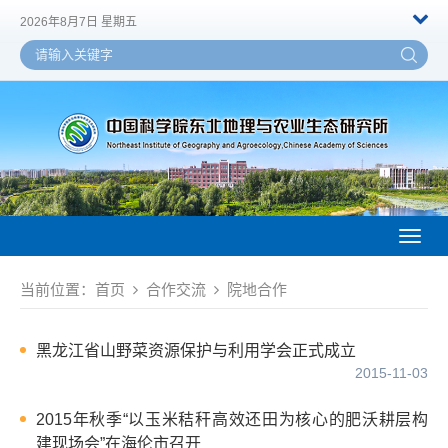
2026年8月7日 星期五
Toggl
naviga
当前位置：
首页
合作交流
院地合作
黑龙江省山野菜资源保护与利用学会正式成立
2015-11-03
2015年秋季“以玉米秸秆高效还田为核心的肥沃耕层构
建现场会”在海伦市召开