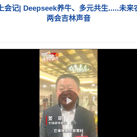
| Deepseek养牛、多元共生.....
两会吉林声音