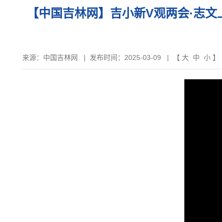
【中国吉林网】吉小新V观两会·志文上会记
来源：
中国吉林网
|
发布时间：2025-03-09
| 【
大
中
小
】