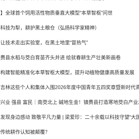
】全球首个饲用活性物质垂直大模型“本草智枢”问世
】科技为犁，耕护黑土粮仓（弘扬科学家精神）
让技术走出实验室，在黑土地里“冒热气”
赉县水稻与茭白育苗齐头并进 绘就春耕生产壮美新画卷
】构建智能精准化本草智枢大模型，提升动植物健康高质量发展
吉林这些个人和集体入围2026年度中国青年五四奖章暨新时代
兴业 强县 富民｜南茭北上 碱地生金！镇赉县打造寒地茭白产
发现身边感动 致敬平凡力量 | 梁爱珍：二十余载以科技守望“大
】传统耕作认知被颠覆？