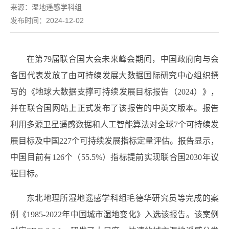
来源：
湿地遥感学科组
发布时间：2024-12-02
在第
79
届联合国大会未来峰会期间，中国政府向与会
各国代表发放了由可持续发展大数据国际研究中心组织撰
写的《地球大数据支撑可持续发展目标报告（
2024
）》，
并在联合国网站上正式发布了该报告的中英文版本。报告
利用多源卫星遥感数据和人工智能算法对全球
7
个可持续发
展目标及中国
227
个可持续发展指标定量评估。报告显示，
中国目前有
126
个（
55.5%
）指标提前实现联合国
2030
年议
程目标。
东北地理所湿地遥感学科组毛德华研究员等完成的案
例《
1985-2022
年中国城市湿地变化》入选该报告。该案例