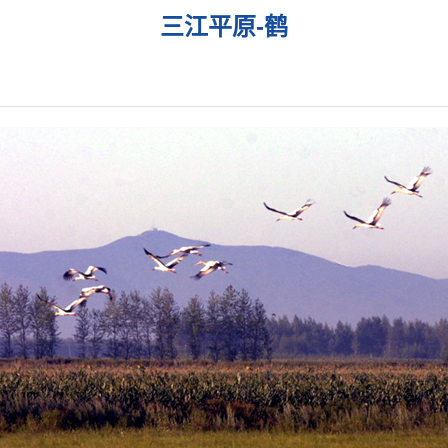
三江平原-鹤