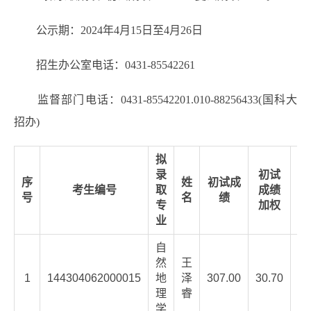
公示期：2024年4月15日至4月26日
招生办公室电话：0431-85542261
监督部门电话：0431-85542201.010-88256433(国科大
招办)
拟
录
初试
序
姓
初试成
考生编号
取
成绩
号
名
绩
专
加权
业
自
然
王
1
144304062000015
地
泽
307.00
30.70
78
理
睿
学