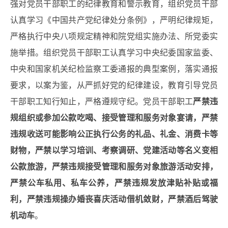
强对党员干部职工的纪律教育和警示教育，组织党员干部
认真学习《中国共产党纪律处分条例》，严明纪律规矩，
严格执行中央八项规定精神和院党组实施办法、所党委实
施举措。组织党员干部职工认真学习中央纪委国家监委、
中央和国家机关纪检监察工委通报的典型案例，落实通报
要求，以案为鉴，从严抓好党的纪律建设，教育引导党员
干部职工知行知止，严格遵规守纪。党员干部职工
严禁违
规组织或参加公款吃喝、接受管理和服务对象宴请，严禁
违规收送可能影响公正执行公务的礼品、礼金、消费卡等
财物，严禁以学习培训、考察调研、
党建活动
等名义变相
公款旅游，严禁违规接受管理和服务对象旅游活动安排，
严禁公车私用
、私车公养
，
严禁违规发放津贴补贴或福
利，严禁违规操办婚丧喜庆活动借机敛财，严禁酒后驾驶
机动车
。