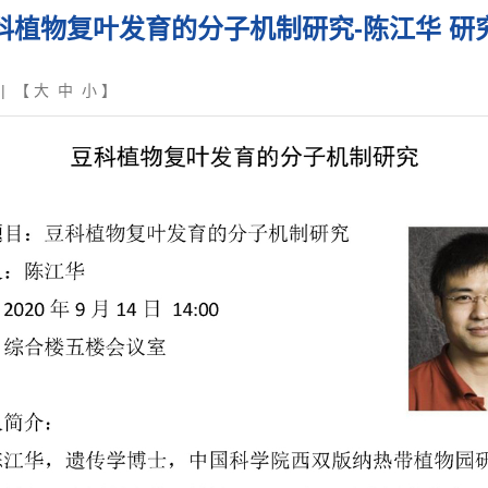
科植物复叶发育的分子机制研究-陈江华 研
| 【
大
中
小
】