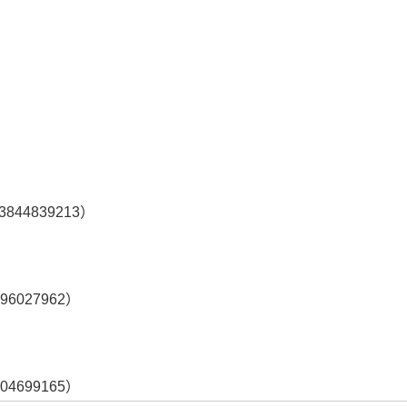
44839213）
6027962）
4699165）