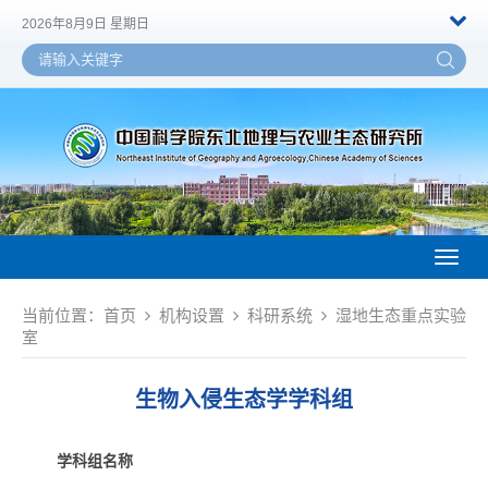
2026年8月9日 星期日
Toggl
naviga
当前位置：
首页
机构设置
科研系统
湿地生态重点实验
室
生物入侵生态学学科组
学科组名称