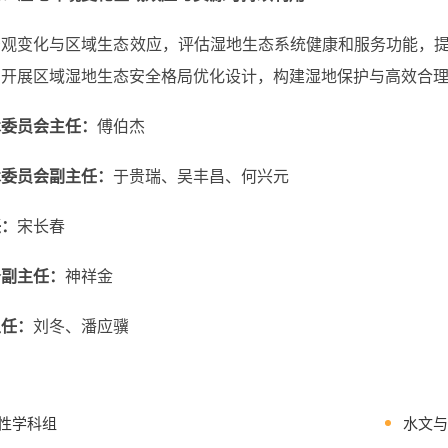
变化与区域生态效应，评估湿地生态系统健康和服务功能，提
，开展区域湿地生态安全格局优化设计，构建湿地保护与高效合
术委员会主任：
傅伯杰
术委员会
副
主任：
于贵瑞、吴丰昌、何兴元
任：
宋长春
务副主任：
神祥金
主任：
刘冬
、
潘应骥
性学科组
水文与