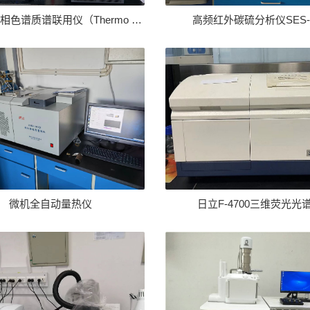
谱质谱联用仪（Thermo orbitrap exploris 120）
高频红外碳硫分析仪SES-9
微机全自动量热仪
日立F-4700三维荧光光