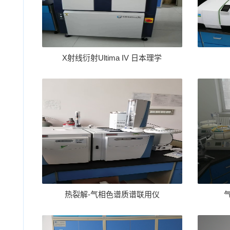
X射线衍射Ultima IV 日本理学
热裂解-气相色谱质谱联用仪
气