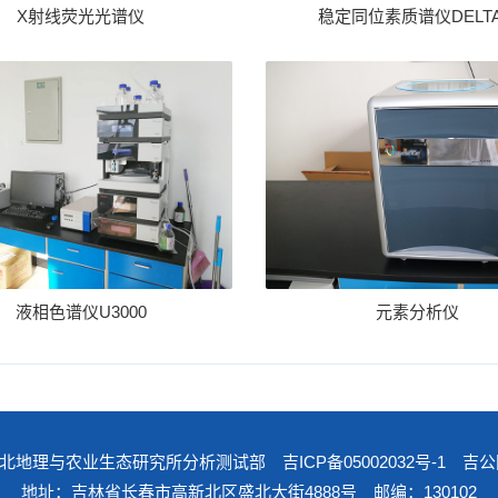
X射线荧光光谱仪
稳定同位素质谱仪DELTA
液相色谱仪U3000
元素分析仪
院东北地理与农业生态研究所分析测试部
吉ICP备05002032号-1
吉公网安
地址：吉林省长春市高新北区盛北大街4888号 邮编：130102