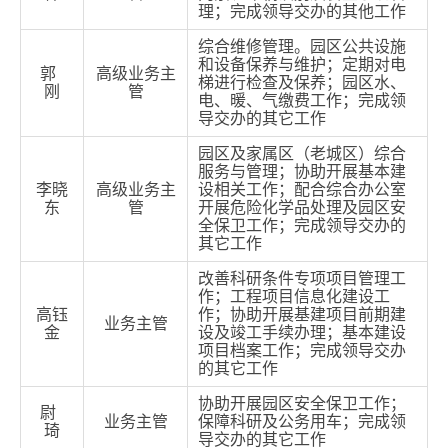
理；完成领导交办的其他工作
综合维修管理。园区公共设施
和设备保养与维护；定期对电
郭
高级业务主
梯进行检查及保养；园区水、
刚
管
电、暖、气缴费工作；完成领
导交办的其它工作
园区及家属区（老城区）综合
服务与管理；协助开展基本建
李晓
高级业务主
设相关工作；配合综合办公室
东
管
开展危险化学品处理及园区安
全保卫工作；完成领导交办的
其它工作
改善科研条件专项项目管理工
作；工程项目信息化建设工
高钰
作；协助开展基建项目前期建
业务主管
金
设及竣工手续办理；基本建设
项目档案工作；完成领导交办
的其它工作
协助开展园区安全保卫工作；
尉
业务主管
保障科研及公务用车；完成领
琦
导交办的其它工作