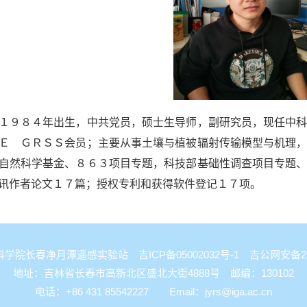
９８４年出生，中共党员，硕士生导师，副研究员，现任中科
Ｅ ＧＲＳＳ会员；主要从事土壤与植被辐射传输模型与机理
自然科学基金、８６３项目专题，科技部基础性调查项目专题
讯作者论文１７篇；授权专利和获得软件登记１７项。
国科学院长春净月潭遥感实验站
吉ICP备05002032号-1
吉公网安备2201
地址：吉林省长春市高新北区盛北大街4888号 邮编：130102
电话：+86 431 85542227 Email：
jyrs@iga.ac.cn