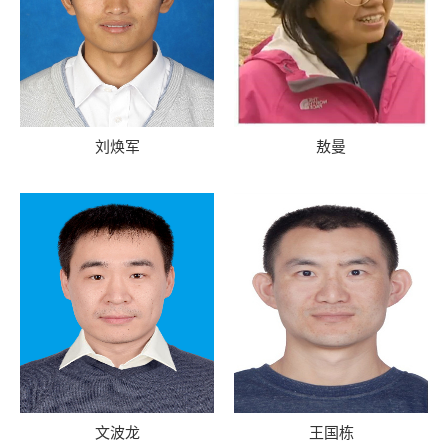
刘焕军
敖曼
文波龙
王国栋