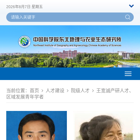
2026年8月7日 星期五
Toggl
naviga
当前位置：
首页
人才建设
院级人才
王宽诚产研人才、
区域发展青年学者