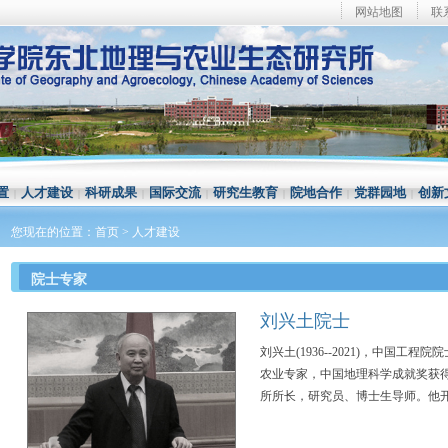
网站地图
联
置
人才建设
科研成果
国际交流
研究生教育
院地合作
党群园地
创新
|
|
|
|
|
|
|
您现在的位置：
首页
>
人才建设
院士专家
刘兴土
院士
刘兴土(1936--2021)，中国
农业专家，中国地理科学成就奖获
所所长，研究员、博士生导师。他开辟