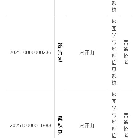
系
统
地
图
学
与
普
邵
地
通
202510000000236
诗
宋开山
理
招
迪
信
考
息
系
统
地
图
学
与
普
梁
地
通
202510000011988
秋
宋开山
理
招
爽
信
考