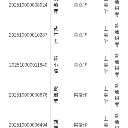
通
202510000008924
燕
黄立华
壤
招
萍
学
考
普
黄
土
通
202510000010287
广
黄立华
壤
招
志
学
考
普
蒋
土
通
202510000011849
小
黄立华
壤
招
曈
学
考
普
雷
土
通
202510000000676
琬
梁爱珍
壤
招
莹
学
考
普
土
刘
通
202510000006494
梁爱珍
壤