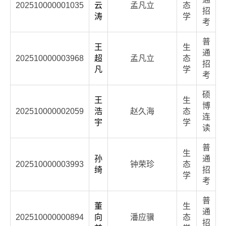
202510000001035
云
孟凡立
态
招
涛
学
考
普
王
生
通
202510000003968
超
孟凡立
态
招
凡
学
考
硕
王
生
博
202510000002059
浩
赵久海
态
连
宇
学
读
普
生
孙
通
202510000003993
钟荣珍
态
绮
招
学
考
普
董
生
通
202510000000894
向
潘应骥
态
招