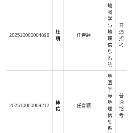
地
图
学
与
普
杜
地
通
202510000004896
任春颖
萌
理
招
信
考
息
系
统
地
图
学
与
普
徐
地
通
202510000009212
任春颖
佑
理
招
信
考
息
系