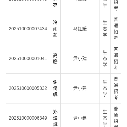
招
亮
学
考
普
冷
生
通
202510000007434
雨
马红媛
态
招
茜
学
考
普
生
高
通
202510000001041
尹小建
态
瞻
招
学
考
普
谢
生
通
202510000005332
倚
尹小建
态
招
帆
学
考
普
郑
生
通
202510000006349
焕
尹小建
态
招
斌
学