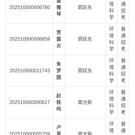
苗
境
通
202510000006760
雅
郭跃东
科
招
琴
学
考
环
普
贺
境
通
202510000006859
露
郭跃东
科
招
炎
学
考
环
普
朱
境
通
202510000011743
梦
郭跃东
科
招
圆
学
考
环
普
赵
境
通
202510000000617
轶
章光新
科
招
鸣
学
考
环
普
卢
境
通
202510000005759
嘉
章光新