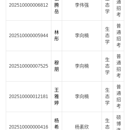
通
202510000006812
腾
李伟强
态
招
岳
学
考
普
生
林
通
202510000005944
李向楠
态
彤
招
学
考
普
生
穆
通
202510000007525
李向楠
态
朋
招
学
考
普
王
生
通
202510000012181
雅
李向楠
态
招
婷
学
考
硕
杨
生
博
202510000000416
希
杨素欣
态