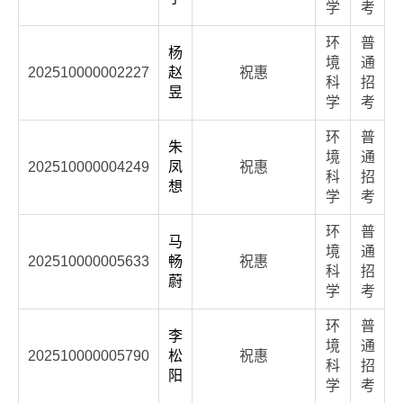
学
考
环
普
杨
境
通
202510000002227
赵
祝惠
科
招
昱
学
考
环
普
朱
境
通
202510000004249
凤
祝惠
科
招
想
学
考
环
普
马
境
通
202510000005633
畅
祝惠
科
招
蔚
学
考
环
普
李
境
通
202510000005790
松
祝惠
科
招
阳
学
考