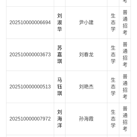
考
普
刘
生
通
202510000006694
淑
尹小建
态
招
华
学
考
普
苏
生
通
202510000003673
嘉
刘春龙
态
招
琪
学
考
普
马
生
通
202510000000513
钰
刘艳杰
态
招
琪
学
考
普
刘
生
通
202510000007972
海
孙海霞
态
招
洋
学
考