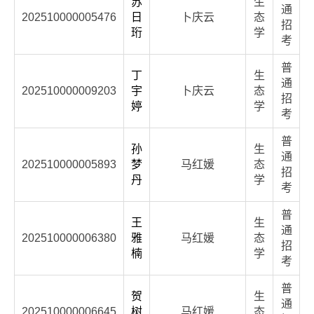
苏
生
通
202510000005476
日
卜庆云
态
招
珩
学
考
普
丁
生
通
202510000009203
宇
卜庆云
态
招
婷
学
考
普
孙
生
通
202510000005893
梦
马红媛
态
招
丹
学
考
普
王
生
通
202510000006380
雅
马红媛
态
招
楠
学
考
普
贺
生
通
202510000006645
树
马红媛
态