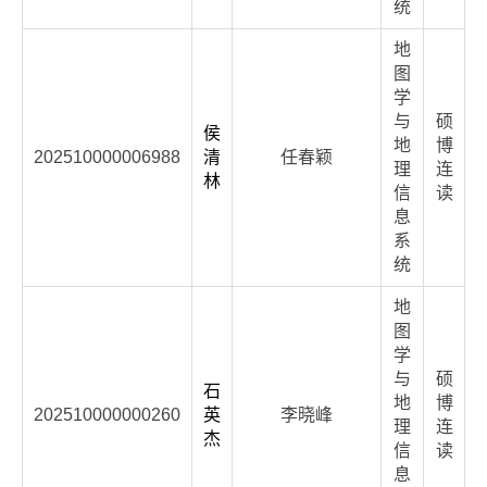
统
地
图
学
与
硕
侯
地
博
202510000006988
清
任春颖
理
连
林
信
读
息
系
统
地
图
学
与
硕
石
地
博
202510000000260
英
李晓峰
理
连
杰
信
读
息