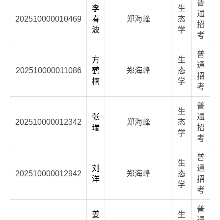
普
李
生
通
202510000010469
春
郑海峰
态
招
波
学
考
普
方
生
通
202510000011086
鹤
郑海峰
态
招
楠
学
考
普
生
张
通
202510000012342
郑海峰
态
瑞
招
学
考
普
生
刘
通
202510000012942
郑海峰
态
洋
招
学
考
普
姜
生
通