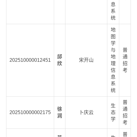
息
系
统
地
图
学
与
普
邱
地
通
202510000012451
宋开山
欣
理
招
信
考
息
系
统
普
生
徐
通
202510000002175
卜庆云
态
润
招
学
考
普