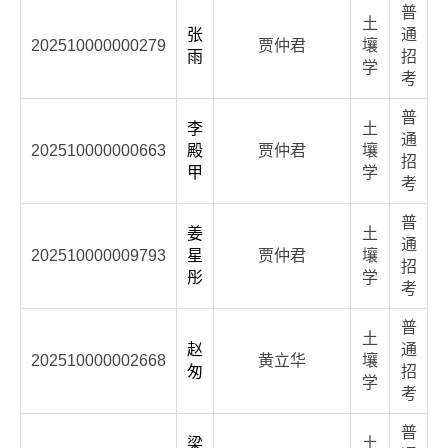
普
土
张
通
202510000000279
贾仲君
壤
雨
招
学
考
普
李
土
通
202510000000663
殿
贾仲君
壤
招
甲
学
考
普
姜
土
通
202510000009793
星
贾仲君
壤
招
彤
学
考
普
土
赵
通
202510000002668
黄立华
壤
匆
招
学
考
普
梁
土