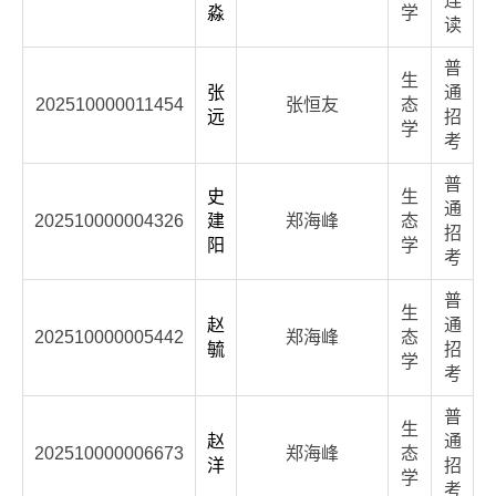
连
淼
学
读
普
生
张
通
202510000011454
张恒友
态
远
招
学
考
普
史
生
通
202510000004326
建
郑海峰
态
招
阳
学
考
普
生
赵
通
202510000005442
郑海峰
态
毓
招
学
考
普
生
赵
通
202510000006673
郑海峰
态
洋
招
学
考