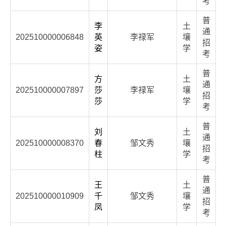
考
普
李
土
通
202510000006848
英
李禄军
壤
招
姿
学
考
普
方
土
通
202510000007897
莎
李禄军
壤
招
莎
学
考
普
刘
土
通
202510000008370
春
邹文秀
壤
招
柱
学
考
普
王
土
通
202510000010909
千
邹文秀
壤
招
凤
学
考