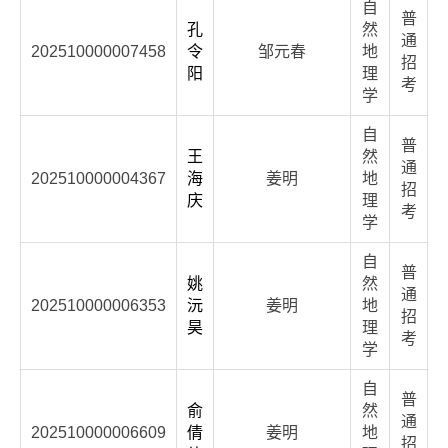
自
普
孔
然
通
202510000007458
令
邹元春
地
招
阳
理
考
学
自
普
王
然
通
202510000004367
海
姜明
地
招
庆
理
考
学
自
普
姚
然
通
202510000006353
沅
姜明
地
招
昊
理
考
学
自
普
俞
然
通
202510000006609
倩
姜明
地
招