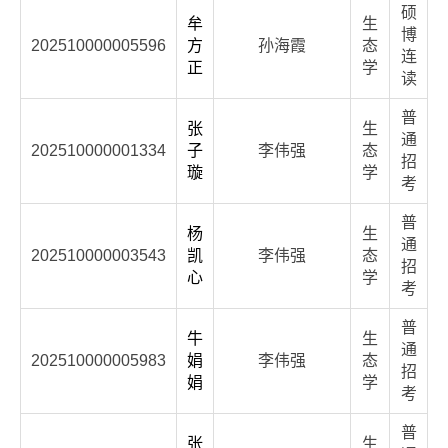
硕
牟
生
博
202510000005596
方
孙海霞
态
连
正
学
读
普
张
生
通
202510000001334
子
李伟强
态
招
璇
学
考
普
杨
生
通
202510000003543
凯
李伟强
态
招
心
学
考
普
牛
生
通
202510000005983
娟
李伟强
态
招
娟
学
考
普
张
生