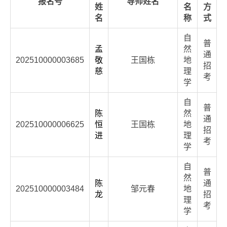
报名号
导师姓名
姓
名
方
名
称
式
自
普
孟
然
通
202510000003685
敬
王国栋
地
招
慈
理
考
学
自
普
陈
然
通
202510000006625
恒
王国栋
地
招
进
理
考
学
自
普
然
陈
通
202510000003484
邹元春
地
龙
招
理
考
学