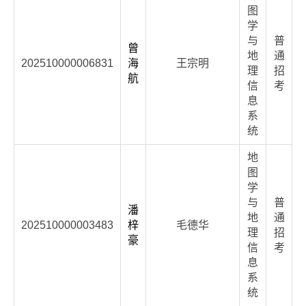
图
学
与
普
曾
地
通
202510000006831
海
王宗明
理
招
航
信
考
息
系
统
地
图
学
与
普
潘
地
通
202510000003483
梓
毛德华
理
招
豪
信
考
息
系
统