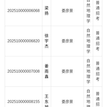
自
普
然
梁
通
202510000006068
娄彦景
地
扬
招
理
考
学
自
普
徐
然
通
202510000006820
宇
娄彦景
地
招
杰
理
考
学
自
普
姜
然
通
202510000007008
雨
娄彦景
地
招
鑫
理
考
学
自
普
王
然
通
202510000008155
东
娄彦景
地
招
旭
理