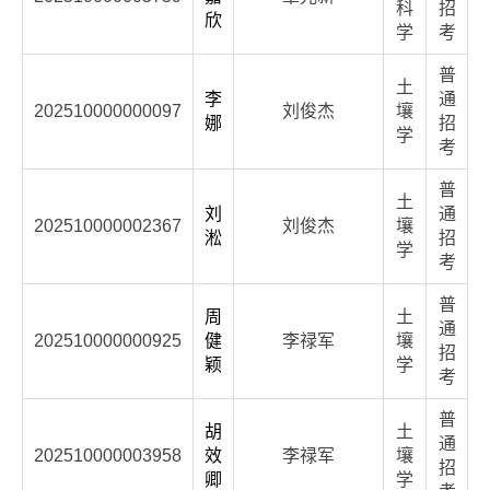
科
招
欣
学
考
普
土
李
通
202510000000097
刘俊杰
壤
娜
招
学
考
普
土
刘
通
202510000002367
刘俊杰
壤
淞
招
学
考
普
周
土
通
202510000000925
健
李禄军
壤
招
颖
学
考
普
胡
土
通
202510000003958
效
李禄军
壤
招
卿
学