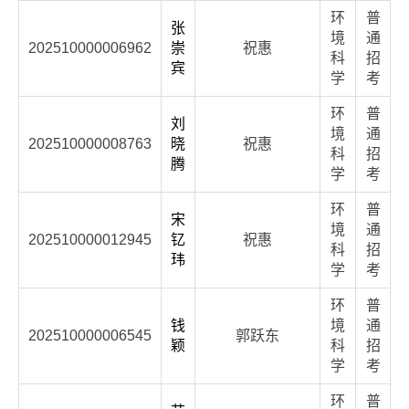
环
普
张
境
通
202510000006962
崇
祝惠
科
招
宾
学
考
环
普
刘
境
通
202510000008763
晓
祝惠
科
招
腾
学
考
环
普
宋
境
通
202510000012945
钇
祝惠
科
招
玮
学
考
环
普
钱
境
通
202510000006545
郭跃东
颖
科
招
学
考
环
普