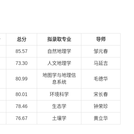
价
总分
拟录取专业
导师
85.57
自然地理学
邹元春
73.30
人文地理学
马延吉
地图学与地理信
80.99
毛德华
息系统
80.01
环境科学
宋长春
78.46
生态学
钟荣珍
76.67
土壤学
黄立华