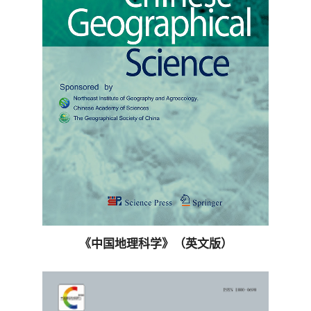
《中国地理科学》（英文版）