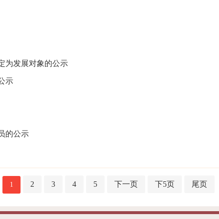
定为发展对象的公示
公示
员的公示
2
3
4
5
下一页
下5页
尾页
1