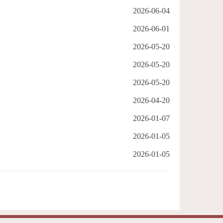
2026-06-04
2026-06-01
2026-05-20
2026-05-20
2026-05-20
2026-04-20
2026-01-07
2026-01-05
2026-01-05