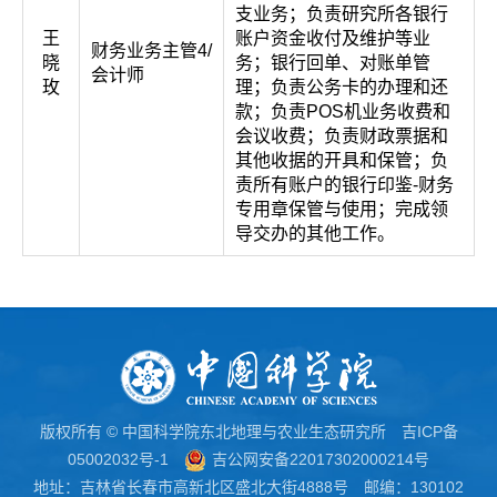
支业务；负责研究所各银行
王
账户资金收付及维护等业
财务业务主管4/
晓
务；银行回单、对账单管
会计师
玫
理；负责公务卡的办理和还
款；负责POS机业务收费和
会议收费；负责财政票据和
其他收据的开具和保管；负
责所有账户的银行印鉴-财务
专用章保管与使用；完成领
导交办的其他工作。
版权所有 © 中国科学院东北地理与农业生态研究所
吉ICP备
05002032号-1
吉公网安备22017302000214号
地址：吉林省长春市高新北区盛北大街4888号 邮编：130102