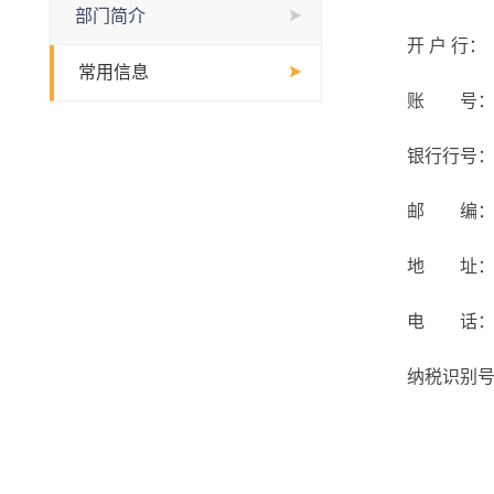
部门简介
开 户 行：
常用信息
账 号： 4200
银行行号： 10
邮 编： 13
地 址： 吉
电 话： 043
纳税识别号(统一